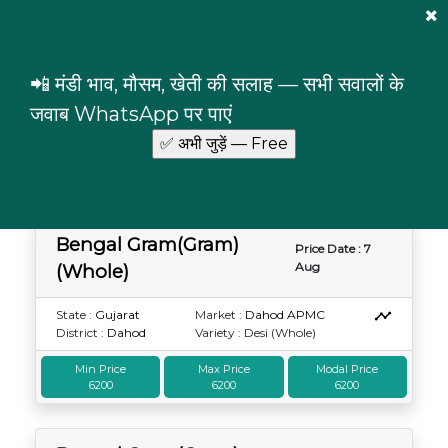
Mandi Prices
×
Login
📲 मंडी भाव, मौसम, खेती की सलाह — सभी सवालों के
Bengal Gram(Gram)(Whole)
Gujarat
Dahod
जवाब WhatsApp पर पाएं
Bengal Gram(Gram)(Whole) prices in Dahod,
Gujarat
Bengal Gram(Gram)
Price Date : 7
Aug
(Whole)
State :
Gujarat
Market :
Dahod APMC
District :
Dahod
Variety : Desi (Whole)
Min Price
Max Price
Modal Price
6200
6200
6200