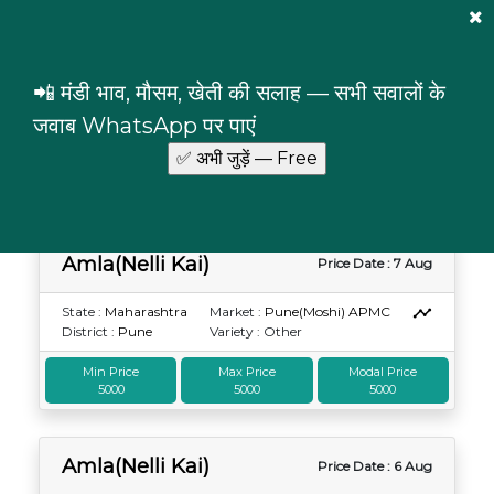
Mandi Prices
×
Login
📲 मंडी भाव, मौसम, खेती की सलाह — सभी सवालों के
Amla(Nelli Kai)
Maharashtra
जवाब WhatsApp पर पाएं
Amla(Nelli Kai) prices in Maharashtra
Amla(Nelli Kai)
Price Date : 7 Aug
State :
Maharashtra
Market :
Pune(Moshi) APMC
District :
Pune
Variety : Other
Min Price
Max Price
Modal Price
5000
5000
5000
Amla(Nelli Kai)
Price Date : 6 Aug