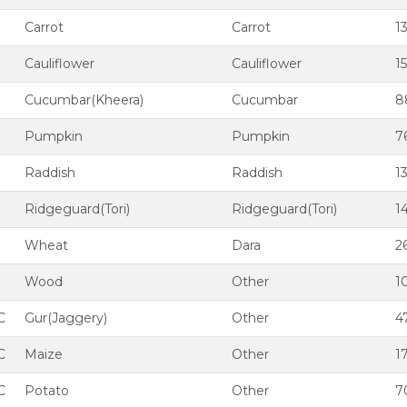
C
Carrot
Carrot
1
C
Cauliflower
Cauliflower
1
C
Cucumbar(Kheera)
Cucumbar
8
C
Pumpkin
Pumpkin
7
C
Raddish
Raddish
1
C
Ridgeguard(Tori)
Ridgeguard(Tori)
1
C
Wheat
Dara
2
C
Wood
Other
1
C
Gur(Jaggery)
Other
4
C
Maize
Other
1
C
Potato
Other
7