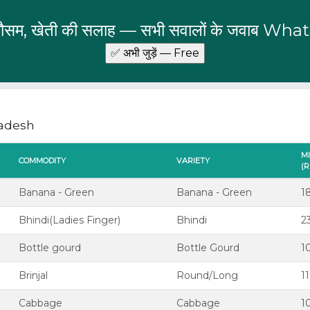
 मौसम, खेती की सलाह — सभी सवालों के जवाब Wha
radesh
M
COMMODITY
VARIETY
(R
C
Banana - Green
Banana - Green
1
C
Bhindi(Ladies Finger)
Bhindi
2
C
Bottle gourd
Bottle Gourd
1
C
Brinjal
Round/Long
1
C
Cabbage
Cabbage
1