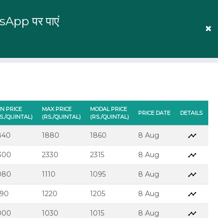
tsApp पर पाएं
English
Prices
Mandi Prices
Log In
IN PRICE
MAX PRICE
MODAL PRICE
PRICE DATE
DETAILS
S./QUINTAL)
(RS./QUINTAL)
(RS./QUINTAL)
840
1880
1860
8 Aug
300
2330
2315
8 Aug
080
1110
1095
8 Aug
190
1220
1205
8 Aug
000
1030
1015
8 Aug