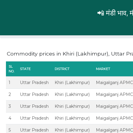
📲 मंडी भाव,
Uttar Pradesh
Khiri (Lakhimpur)
Commodity prices in Khiri (Lakhimpur), Uttar P
SL
STATE
DISTRICT
MARKET
NO.
1
Uttar Pradesh
Khiri (Lakhimpur)
Maigalganj APM
2
Uttar Pradesh
Khiri (Lakhimpur)
Maigalganj APM
3
Uttar Pradesh
Khiri (Lakhimpur)
Maigalganj APM
4
Uttar Pradesh
Khiri (Lakhimpur)
Maigalganj APM
5
Uttar Pradesh
Khiri (Lakhimpur)
Maigalganj APM