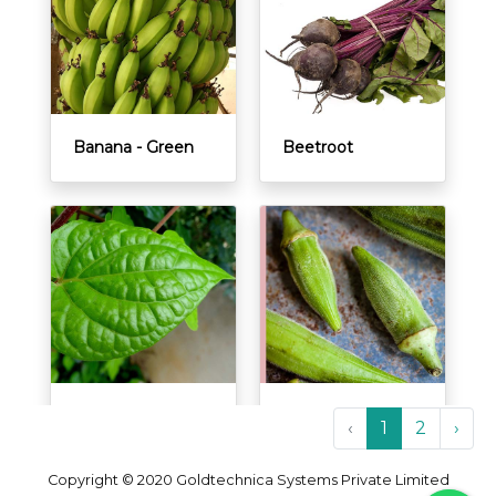
Banana - Green
Beetroot
Betal Leaves
Bhindi(Ladies
‹
1
2
›
Finger)
Copyright © 2020 Goldtechnica Systems Private Limited